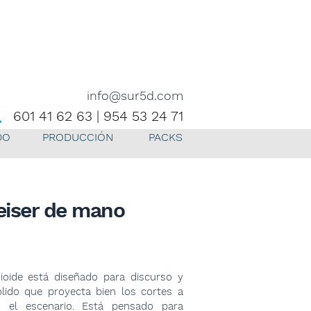
info@sur5d.com
601 41 62 63 | 954 53 24 71
DO
PRODUCCIÓN
PACKS
eiser de mano
ioide está diseñado para discurso y
lido que proyecta bien los cortes a
 el escenario. Está pensado para