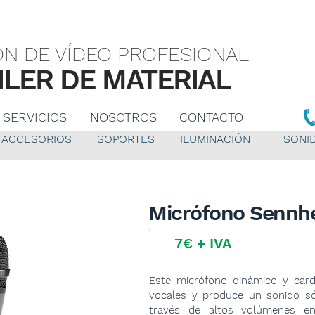
a audiovisual Sevilla
N DE VÍDEO PROFESIONAL
ILER DE MATERIAL
SERVICIOS
NOSOTROS
CONTACTO
ACCESORIOS
SOPORTES
ILUMINACIÓN
SONI
Micrófono Sennh
7€ + IVA
Este micrófono dinámico y card
vocales y produce un sonido só
través de altos volúmenes en