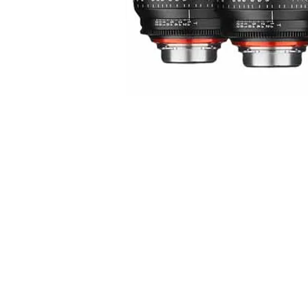
Condiciones de
alquiler
Para más información, por
favor consulta nuestras
normas
de alquiler
.
En caso de
duda puedes contactar con