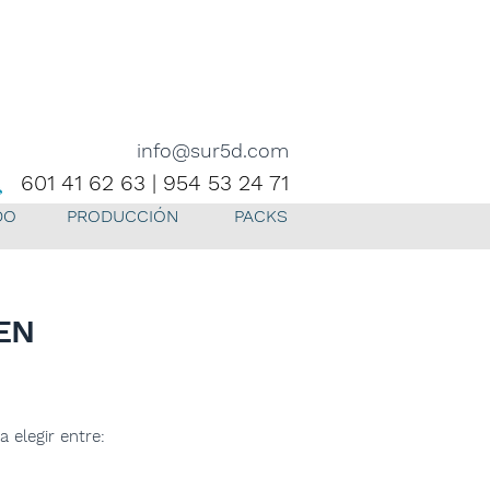
info@sur5d.com
601 41 62 63 | 954 53 24 71
DO
PRODUCCIÓN
PACKS
EEN
 elegir entre: