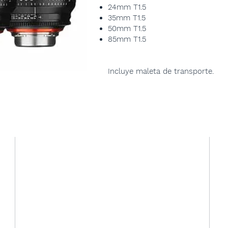
24mm T1.5
35mm T1.5
50mm T1.5
85mm T1.5
Incluye maleta de transporte.
Contacto
​​Sevilla / Andalucía
C/ Aceituno Nº 1 (Sevilla)
Tlfno: 954 532 471